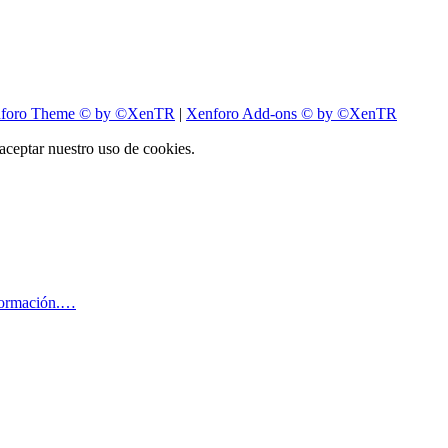
foro Theme
© by ©XenTR
|
Xenforo Add-ons
© by ©XenTR
 aceptar nuestro uso de cookies.
formación.…