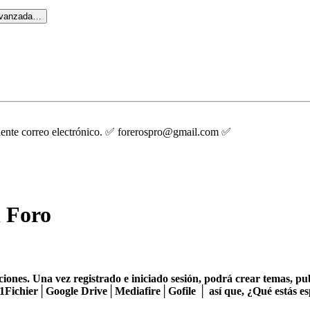
avanzada…
guiente correo electrónico. ✅ forerospro@gmail.com ✅
 Foro
iones. Una vez registrado e iniciado sesión, podrá crear temas, p
Fichier│Google Drive│Mediafire│Gofile │ así que, ¿Qué estás e