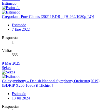
Estimado
Gregorian - Pure Chants (2021) BDRip [H.264/1080p-LQ]
Estimado
7 Ene 2022
Respuestas
1
Visitas
555
9 Mar 2025
Sekes
Galaxymphony – Danish National Symphony Orchestra(2019)
(BDRIP X265 1080P)[ 1fichier ]
Estimado
13 Jul 2024
Respuestas