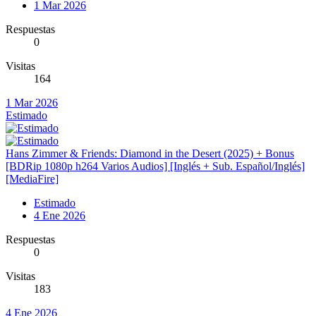
1 Mar 2026
Respuestas
0
Visitas
164
1 Mar 2026
Estimado
Hans Zimmer & Friends: Diamond in the Desert (2025) + Bonus
[BDRip 1080p h264 Varios Audios] [Inglés + Sub. Español/Inglés]
[MediaFire]
Estimado
4 Ene 2026
Respuestas
0
Visitas
183
4 Ene 2026