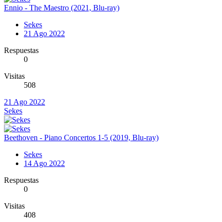
Ennio - The Maestro (2021, Blu-ray)
Sekes
21 Ago 2022
Respuestas
0
Visitas
508
21 Ago 2022
Sekes
Beethoven - Piano Concertos 1-5 (2019, Blu-ray)
Sekes
14 Ago 2022
Respuestas
0
Visitas
408