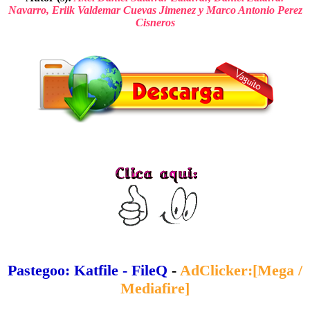
Navarro, Eriik Valdemar Cuevas Jimenez y Marco Antonio Perez
Cisneros
Pastegoo: Katfile - FileQ
-
AdClicker:[Mega /
Mediafire]