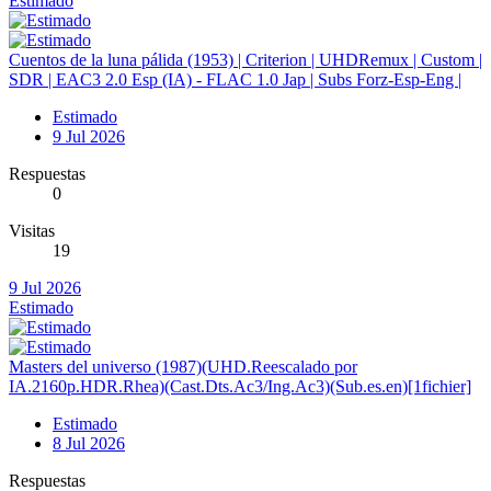
Estimado
Cuentos de la luna pálida (1953) | Criterion | UHDRemux | Custom |
SDR | EAC3 2.0 Esp (IA) - FLAC 1.0 Jap | Subs Forz-Esp-Eng |
Estimado
9 Jul 2026
Respuestas
0
Visitas
19
9 Jul 2026
Estimado
Masters del universo (1987)(UHD.Reescalado por
IA.2160p.HDR.Rhea)(Cast.Dts.Ac3/Ing.Ac3)(Sub.es.en)[1fichier]
Estimado
8 Jul 2026
Respuestas