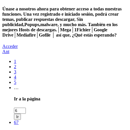
Únase a nosotros ahora para obtener acceso a todas nuestras
funciones. Una vez registrado e iniciado sesión, podrá crear
temas, publicar respuestas descargar, Sin
publicidad,Popups,malware, y mucho más. También en los
mejores Hosts de descargas.│Mega│1Fichier│Google
Drive│Mediafire│Gofile │ así que, ¿Qué estás esperando?
Acceder
Ant
1
2
3
4
5
…
Ir a la página
Ir
67