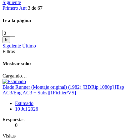
Siguiente
Primero
Ant
3 de 67
Ir a la página
Ir
Siguiente
Último
Filtros
Mostrar solo:
Cargando…
Blade Runner (Montaje original) (1982) [BDRip 1080p] [Esp
AC3/Eng AC3 + Subs][1Fichier/VS]
Estimado
10 Jul 2026
Respuestas
0
Visitas