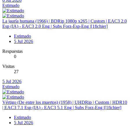
6 Jul 2026
Estimado
La jauría humana (1966) | BDRip 1080p x265 | Custom | EAC3 2.0
Esp (IA) - EAC3 2.0 Eng | Subs Forz-Esp-Eng |[1fichier]
Estimado
5 Jul 2026
Respuestas
0
Visitas
27
5 Jul 2026
Estimado
Vértigo (De entre los muertos) (1958) | UHDRip | Custom | HDR10
| EAC3 7.1 Esp (IA) - EAC3 5.1 Eng | Subs Forz-Eng |[1fichier]
Estimado
5 Jul 2026