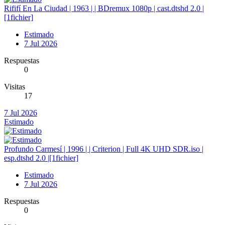
Rififí En La Ciudad | 1963 | | BDremux 1080p | cast.dtshd 2.0 |
[1fichier]
Estimado
7 Jul 2026
Respuestas
0
Visitas
17
7 Jul 2026
Estimado
Profundo Carmesí | 1996 | | Criterion | Full 4K UHD SDR.iso |
esp.dtshd 2.0 |[1fichier]
Estimado
7 Jul 2026
Respuestas
0