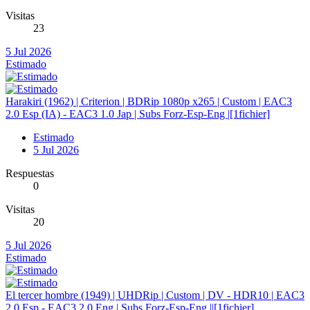
Visitas
23
5 Jul 2026
Estimado
Harakiri (1962) | Criterion | BDRip 1080p x265 | Custom | EAC3
2.0 Esp (IA) - EAC3 1.0 Jap | Subs Forz-Esp-Eng |[1fichier]
Estimado
5 Jul 2026
Respuestas
0
Visitas
20
5 Jul 2026
Estimado
El tercer hombre (1949) | UHDRip | Custom | DV - HDR10 | EAC3
2.0 Esp - EAC3 2.0 Eng | Subs Forz-Esp-Eng ||[1fichier]