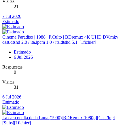
Visitas
21
7 Jul 2026
Estimado
Cinema Paradiso | 1988 | P.Culto | BDremux 4K UHD DV.mkv |
cast.dtshd 2.0 / ita.lpcm 1.0 / ita.dtshd 5.1 |[1fichier]
Estimado
6 Jul 2026
Respuestas
0
Visitas
31
6 Jul 2026
Estimado
La cara oculta de la Luna (1990)[BDRemux 1080p][Cast/Ing]
[Subs][1fichier]