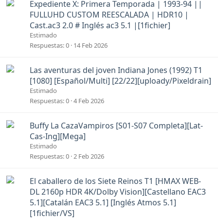
A
Expediente X: Primera Temporada | 1993-94 ||
o
n
FULLUHD CUSTOM REESCALADA | HDR10 |
c
Cast.ac3 2.0 # Inglés ac3 5.1 |[1fichier]
l
Estimado
a
Respuestas
0
14 Feb 2026
d
o
A
Las aventuras del joven Indiana Jones (1992) T1
n
[1080] [Español/Multi] [22/22][uploady/Pixeldrain]
c
Estimado
l
Respuestas
0
4 Feb 2026
a
d
A
Buffy La CazaVampiros [S01-S07 Completa][Lat-
o
n
Cas-Ing][Mega]
c
Estimado
l
Respuestas
0
2 Feb 2026
a
d
A
El caballero de los Siete Reinos T1 [HMAX WEB-
o
n
DL 2160p HDR 4K/Dolby Vision][Castellano EAC3
c
5.1][Catalán EAC3 5.1] [Inglés Atmos 5.1]
l
[1fichier/VS]