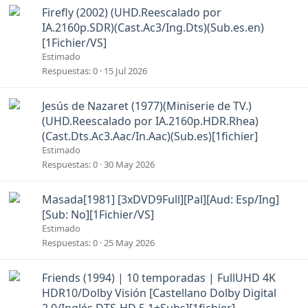
A
Firefly (2002) (UHD.Reescalado por
n
IA.2160p.SDR)(Cast.Ac3/Ing.Dts)(Sub.es.en)
c
[1Fichier/VS]
l
Estimado
a
Respuestas
0
15 Jul 2026
d
o
A
Jesús de Nazaret (1977)(Miniserie de TV.)
n
(UHD.Reescalado por IA.2160p.HDR.Rhea)
c
(Cast.Dts.Ac3.Aac/In.Aac)(Sub.es)[1fichier]
l
Estimado
a
Respuestas
0
30 May 2026
d
o
A
Masada[1981] [3xDVD9Full][Pal][Aud: Esp/Ing]
n
[Sub: No][1Fichier/VS]
c
Estimado
l
Respuestas
0
25 May 2026
a
d
A
Friends (1994) | 10 temporadas | FullUHD 4K
o
n
HDR10/Dolby Visión [Castellano Dolby Digital
c