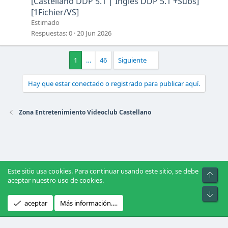
[Castellano DDP 5.1 | Ingles DDP 5.1 +Subs]
[1Fichier/VS]
Estimado
Respuestas
0
20 Jun 2026
1
…
46
Siguiente
Hay que estar conectado o registrado para publicar aquí.
Zona Entretenimiento Videoclub Castellano
Este sitio usa cookies. Para continuar usando este sitio, se debe
Arrib
aceptar nuestro uso de cookies.
Pie
®
Community platform by XenForo
© 2010-2026 XenForo Ltd.
|
Xenforo
aceptar
Más información.…
Theme
© by ©XenTR
|
Xenforo Add-ons
© by ©XenTR