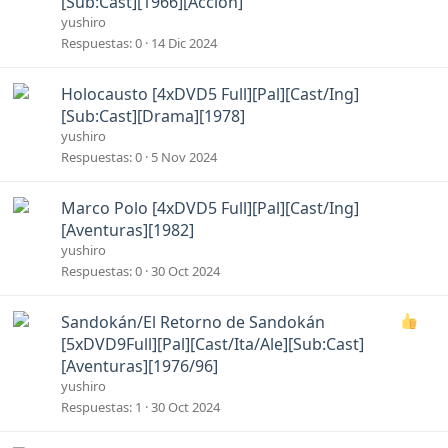
[Sub:Cast][1966][Acción]
c
yushiro
l
Respuestas
0
14 Dic 2024
a
d
A
Holocausto [4xDVD5 Full][Pal][Cast/Ing]
o
n
[Sub:Cast][Drama][1978]
c
yushiro
l
Respuestas
0
5 Nov 2024
a
d
A
Marco Polo [4xDVD5 Full][Pal][Cast/Ing]
o
n
[Aventuras][1982]
c
yushiro
l
Respuestas
0
30 Oct 2024
a
d
A
Sandokán/El Retorno de Sandokán
o
n
[5xDVD9Full][Pal][Cast/Ita/Ale][Sub:Cast]
c
[Aventuras][1976/96]
l
yushiro
a
Respuestas
1
30 Oct 2024
d
o