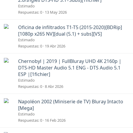
2.0/Inglés DTS-HD 5.1+Subs][1fichier]
l
Estimado
a
Respuestas
0
13 May 2026
d
o
A
Oficina de infiltrados T1-T5 (2015-2020)[BDRip]
n
[1080p x265 NV][dual (5.1) + subs][VS]
c
Estimado
l
Respuestas
0
19 Abr 2026
a
d
A
Chernobyl | 2019 | FullBluray UHD 4K 2160p |
o
n
DTS-HD Master Audio 5.1 ENG - DTS Audio 5.1
c
ESP |[1fichier]
l
Estimado
a
Respuestas
0
8 Abr 2026
d
o
A
Napoléon 2002 (Miniserie de TV) Bluray Intacto
n
[Mega]
c
Estimado
l
Respuestas
0
16 Feb 2026
a
d