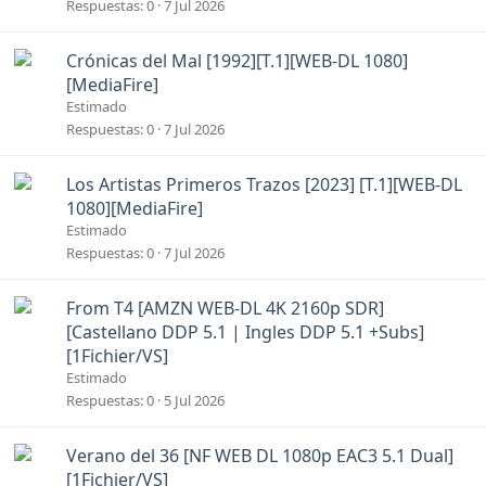
Respuestas
0
7 Jul 2026
Crónicas del Mal [1992][T.1][WEB-DL 1080]
[MediaFire]
Estimado
Respuestas
0
7 Jul 2026
Los Artistas Primeros Trazos [2023] [T.1][WEB-DL
1080][MediaFire]
Estimado
Respuestas
0
7 Jul 2026
From T4 [AMZN WEB-DL 4K 2160p SDR]
[Castellano DDP 5.1 | Ingles DDP 5.1 +Subs]
[1Fichier/VS]
Estimado
Respuestas
0
5 Jul 2026
Verano del 36 [NF WEB DL 1080p EAC3 5.1 Dual]
[1Fichier/VS]