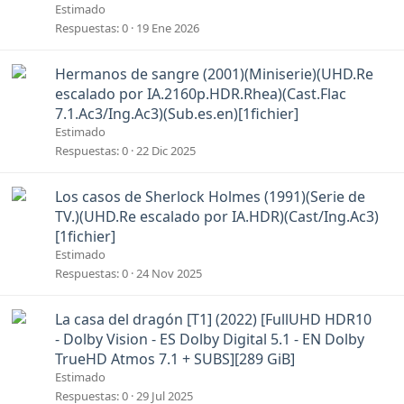
a
Estimado
d
Respuestas
0
19 Ene 2026
o
A
Hermanos de sangre (2001)(Miniserie)(UHD.Re
n
escalado por IA.2160p.HDR.Rhea)(Cast.Flac
c
7.1.Ac3/Ing.Ac3)(Sub.es.en)[1fichier]
l
Estimado
a
Respuestas
0
22 Dic 2025
d
o
A
Los casos de Sherlock Holmes (1991)(Serie de
n
TV.)(UHD.Re escalado por IA.HDR)(Cast/Ing.Ac3)
c
[1fichier]
l
Estimado
a
Respuestas
0
24 Nov 2025
d
o
A
La casa del dragón [T1] (2022) [FullUHD HDR10
n
- Dolby Vision - ES Dolby Digital 5.1 - EN Dolby
c
TrueHD Atmos 7.1 + SUBS][289 GiB]
l
Estimado
a
Respuestas
0
29 Jul 2025