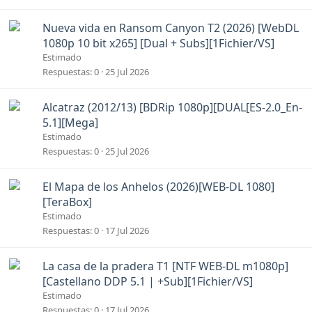
Nueva vida en Ransom Canyon T2 (2026) [WebDL
1080p 10 bit x265] [Dual + Subs][1Fichier/VS]
Estimado
Respuestas
0
25 Jul 2026
Alcatraz (2012/13) [BDRip 1080p][DUAL[ES-2.0_En-
5.1][Mega]
Estimado
Respuestas
0
25 Jul 2026
El Mapa de los Anhelos (2026)[WEB-DL 1080]
[TeraBox]
Estimado
Respuestas
0
17 Jul 2026
La casa de la pradera T1 [NTF WEB-DL m1080p]
[Castellano DDP 5.1 | +Sub][1Fichier/VS]
Estimado
Respuestas
0
17 Jul 2026