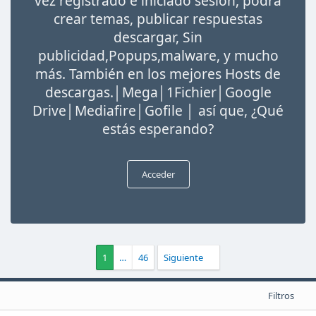
vez registrado e iniciado sesión, podrá
crear temas, publicar respuestas
descargar, Sin
publicidad,Popups,malware, y mucho
más. También en los mejores Hosts de
descargas.│Mega│1Fichier│Google
Drive│Mediafire│Gofile │ así que, ¿Qué
estás esperando?
Acceder
1
…
46
Siguiente
Filtros