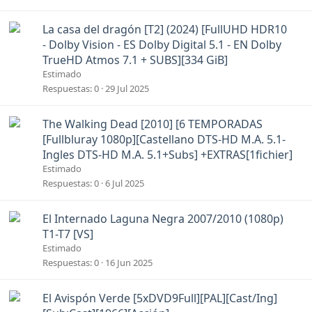
d
o
A
La casa del dragón [T2] (2024) [FullUHD HDR10
n
- Dolby Vision - ES Dolby Digital 5.1 - EN Dolby
c
TrueHD Atmos 7.1 + SUBS][334 GiB]
l
Estimado
a
Respuestas
0
29 Jul 2025
d
o
A
The Walking Dead [2010] [6 TEMPORADAS
n
[Fullbluray 1080p][Castellano DTS-HD M.A. 5.1-
c
Ingles DTS-HD M.A. 5.1+Subs] +EXTRAS[1fichier]
l
Estimado
a
Respuestas
0
6 Jul 2025
d
o
A
El Internado Laguna Negra 2007/2010 (1080p)
n
T1-T7 [VS]
c
Estimado
l
Respuestas
0
16 Jun 2025
a
d
A
El Avispón Verde [5xDVD9Full][PAL][Cast/Ing]
o
n