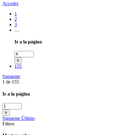
Acceder
1
2
3
…
Ir a la página
Ir
155
Siguiente
1 de 155
Ir a la página
Ir
Siguiente
Último
Filtros