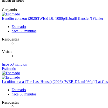
Mostrar solo:
Cargando…
Bendito corazón (2026)[WEB-DL 1080p][Dual][Transfer/1Fichier]
Estimado
hace 53 minutos
Respuestas
0
Visitas
1
hace 53 minutos
Estimado
La última casa (The Last House) (2026) [WEB-DL m1080p][Lat-Cas
Estimado
hace 56 minutos
Respuestas
0