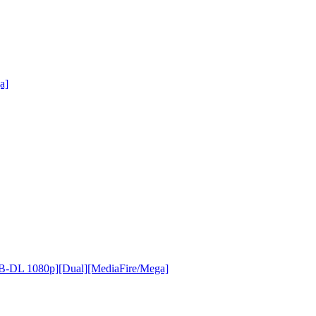
a]
WEB-DL 1080p][Dual][MediaFire/Mega]