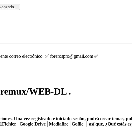
avanzada…
guiente correo electrónico. ✅ forerospro@gmail.com ✅
BDremux/WEB-DL .
iones. Una vez registrado e iniciado sesión, podrá crear temas, p
Fichier│Google Drive│Mediafire│Gofile │ así que, ¿Qué estás e