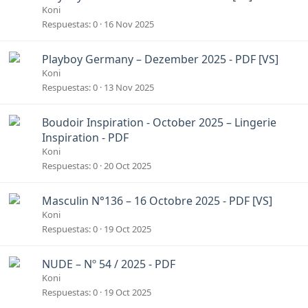
Koni
Respuestas
0
16 Nov 2025
Playboy Germany – Dezember 2025 - PDF [VS]
Koni
Respuestas
0
13 Nov 2025
Boudoir Inspiration - October 2025 – Lingerie
Inspiration - PDF
Koni
Respuestas
0
20 Oct 2025
Masculin N°136 – 16 Octobre 2025 - PDF [VS]
Koni
Respuestas
0
19 Oct 2025
NUDE – Nº 54 / 2025 - PDF
Koni
Respuestas
0
19 Oct 2025