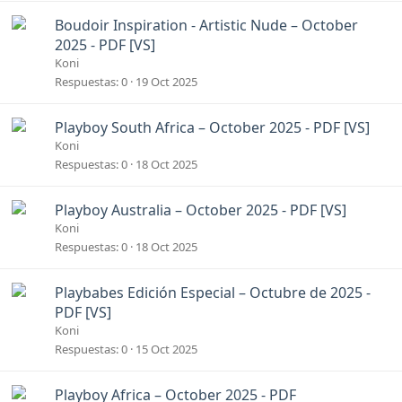
Boudoir Inspiration - Artistic Nude – October
2025 - PDF [VS]
Koni
Respuestas
0
19 Oct 2025
Playboy South Africa – October 2025 - PDF [VS]
Koni
Respuestas
0
18 Oct 2025
Playboy Australia – October 2025 - PDF [VS]
Koni
Respuestas
0
18 Oct 2025
Playbabes Edición Especial – Octubre de 2025 -
PDF [VS]
Koni
Respuestas
0
15 Oct 2025
Playboy Africa – October 2025 - PDF