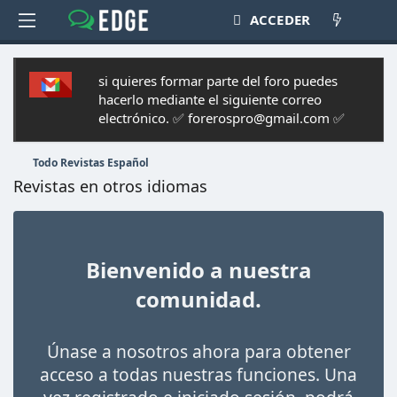
ACCEDER
si quieres formar parte del foro puedes
hacerlo mediante el siguiente correo
electrónico. ✅ forerospro@gmail.com ✅
Todo Revistas Español
Revistas en otros idiomas
Bienvenido a nuestra
comunidad.
Únase a nosotros ahora para obtener
acceso a todas nuestras funciones. Una