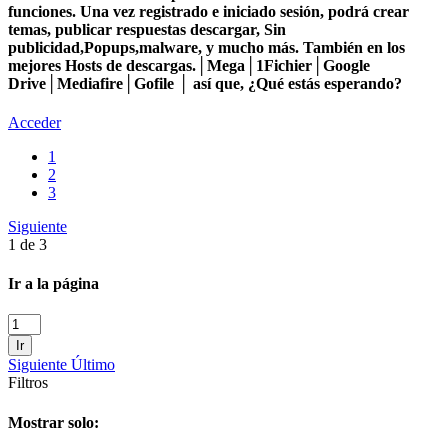
funciones. Una vez registrado e iniciado sesión, podrá crear
temas, publicar respuestas descargar, Sin
publicidad,Popups,malware, y mucho más. También en los
mejores Hosts de descargas.│Mega│1Fichier│Google
Drive│Mediafire│Gofile │ así que, ¿Qué estás esperando?
Acceder
1
2
3
Siguiente
1 de 3
Ir a la página
Ir
Siguiente
Último
Filtros
Mostrar solo: