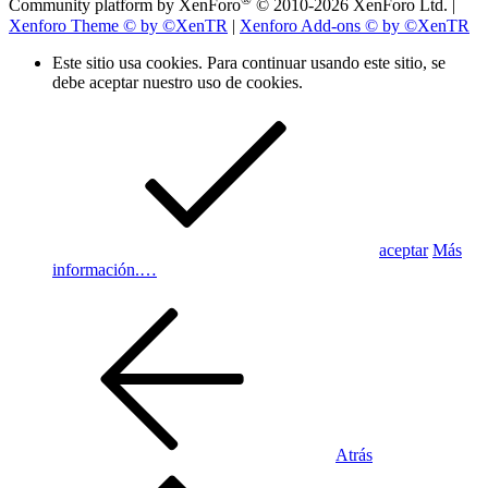
Community platform by XenForo
© 2010-2026 XenForo Ltd.
|
Xenforo Theme
© by ©XenTR
|
Xenforo Add-ons
© by ©XenTR
Este sitio usa cookies. Para continuar usando este sitio, se
debe aceptar nuestro uso de cookies.
aceptar
Más
información.…
Atrás