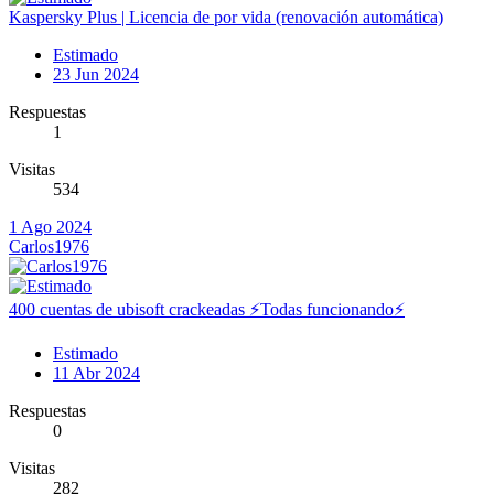
Kaspersky Plus | Licencia de por vida (renovación automática)
Estimado
23 Jun 2024
Respuestas
1
Visitas
534
1 Ago 2024
Carlos1976
400 cuentas de ubisoft crackeadas ⚡️Todas funcionando⚡️
Estimado
11 Abr 2024
Respuestas
0
Visitas
282