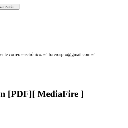
avanzada…
guiente correo electrónico. ✅ forerospro@gmail.com ✅
ón [PDF][ MediaFire ]