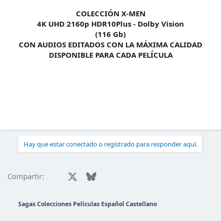
COLECCIÓN X-MEN
4K UHD 2160p HDR10Plus - Dolby Vision
(116 Gb)
CON AUDIOS EDITADOS CON LA MÁXIMA CALIDAD
DISPONIBLE PARA CADA PELÍCULA
Hay que estar conectado o registrado para responder aquí.
Facebook
X
Bluesky
LinkedIn
Reddit
Pinterest
Tumblr
WhatsAp
Ema
Compartir:
Sagas Colecciones Películas Español Castellano