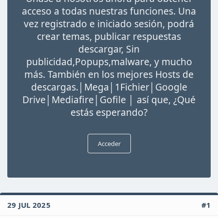
i
acceso a todas nuestras funciones. Una
o
vez registrado e iniciado sesión, podrá
crear temas, publicar respuestas
descargar, Sin
publicidad,Popups,malware, y mucho
más. También en los mejores Hosts de
descargas.│Mega│1Fichier│Google
Drive│Mediafire│Gofile │ así que, ¿Qué
estás esperando?
Acceder
29 JUL 2025
#1