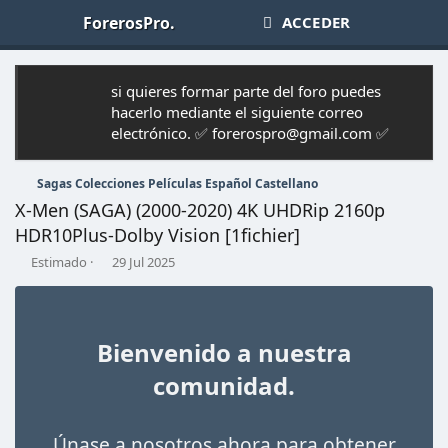
ForerosPro.
ACCEDER
si quieres formar parte del foro puedes
hacerlo mediante el siguiente correo
electrónico. ✅ forerospro@gmail.com ✅
Sagas Colecciones Películas Español Castellano
X-Men (SAGA) (2000-2020) 4K UHDRip 2160p
HDR10Plus-Dolby Vision [1fichier]
A
F
Estimado
29 Jul 2025
u
e
t
c
o
h
r
a
Bienvenido a nuestra
d
e
comunidad.
i
n
i
Únase a nosotros ahora para obtener
c