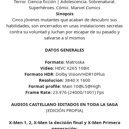
Terror. Ciencia ficción | Adolescencia. Sobrenatural.
Superhéroes. Cómic. Marvel Comics
Sinopsis
Cinco jóvenes mutantes que acaban de descubrir sus
habilidades, son encerrados en unas instalaciones secretas
contra su voluntad y luchan por escapar de su pasado y
salvarse a sí mismos
DATOS GENERALES
Formato:
Matroska
Video:
HEVC X265 10Bit
Formato HDR
: Dolby Vision/HDR10Plus
Resolucion:
3840 X 1600
Format profile:
Main 10@L5@High
Frame Rate:
23.976 (24000/1001) Fps
AUDIOS CASTELLANO EDITADOS EN TODA LA SAGA
(EDICIÓN PROPIA)
X-Men 1, 2, X-Men la decisión final y X-Men Primera
generación: