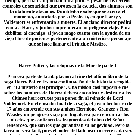
tiempo, pero la tranquilidad dura poco. A pesar de los férreos
controles de seguridad que protegen la escuela, dos alumnos son
brutalmente atacados. Dumbledore sabe que se acerca el
momento, anunciado por la Profecía, en que Harry y
Voldemort se enfrentarán a muerte. El anciano director pedirá
ayuda a Harry y juntos emprenderán un peligroso viaje. Para
debilitar al enemigo, el joven mago cuenta con la ayuda de un
viejo libro de pociones perteneciente a un misterioso personaje
que se hace llamar el Príncipe Mestizo.​
Harry Potter y las reliquias de la Muerte parte 1
Primera parte de la adaptación al cine del último libro de la
saga Harry Potter. Es una continuación de la historia recogida
en "El misterio del príncipe". Una misión casi imposible cae
sobre los hombros de Harry: deberá encontrar y destruir a los
últimos horrocruxes para poner fin al reinado de Lord
Voldemort. En el episodio final de la saga, el joven hechicero de
17 años emprende con sus amigos Hermione Granger y Ron
Weasley un peligroso viaje por Inglaterra para encontrar los
objetos que contienen los fragmentos del alma del Señor
Tenebroso, que son los que garantizan su longevidad. Pero la
tarea no será fácil, pues el poder del lado oscuro crece cada vez