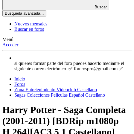
Buscar
Búsqueda avanzada…
Nuevos mensajes
Buscar en foros
Menú
Acceder
si quieres formar parte del foro puedes hacerlo mediante el
siguiente correo electrónico. ✅ forerospro@gmail.com ✅
Inicio
Foros
Zona Entretenimiento Videoclub Castellano
Sagas Colecciones Películas Español Castellano
Harry Potter - Saga Completa
(2001-2011) [BDRip m1080p
H.264][AC3 5.1 Castellano]