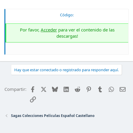
Código:
Por favor,
Acceder
para ver el contenido de las
descargas!
Hay que estar conectado o registrado para responder aquí.
Facebook
X
Bluesky
LinkedIn
Reddit
Pinterest
Tumblr
WhatsAp
Ema
Compartir:
Enlace
Sagas Colecciones Películas Español Castellano