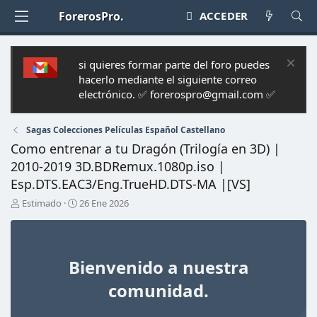
ForerosPro.
ACCEDER
si quieres formar parte del foro puedes
hacerlo mediante el siguiente correo
electrónico. ✅ forerospro@gmail.com ✅
Sagas Colecciones Películas Español Castellano
Como entrenar a tu Dragón (Trilogía en 3D) |
2010-2019 3D.BDRemux.1080p.iso |
Esp.DTS.EAC3/Eng.TrueHD.DTS-MA |[VS]
A
F
Estimado
26 Ene 2026
u
e
t
c
o
h
r
a
Bienvenido a nuestra
d
e
comunidad.
i
n