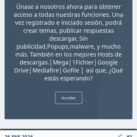
i
Únase a nosotros ahora para obtener
c
i
acceso a todas nuestras funciones. Una
o
vez registrado e iniciado sesión, podrá
crear temas, publicar respuestas
descargar, Sin
publicidad,Popups,malware, y mucho
más. También en los mejores Hosts de
descargas.│Mega│1Fichier│Google
Drive│Mediafire│Gofile │ así que, ¿Qué
estás esperando?
Acceder
26 ENE 2026
#1