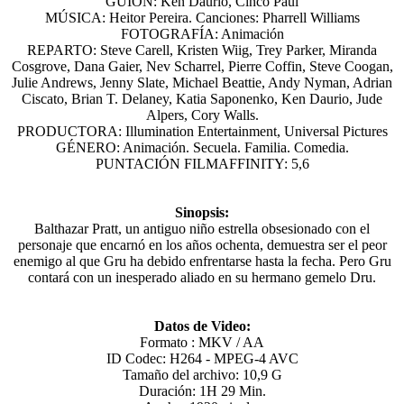
GUIÓN: Ken Daurio, Cinco Paul
MÚSICA: Heitor Pereira. Canciones: Pharrell Williams
FOTOGRAFÍA: Animación
REPARTO: Steve Carell, Kristen Wiig, Trey Parker, Miranda
Cosgrove, Dana Gaier, Nev Scharrel, Pierre Coffin, Steve Coogan,
Julie Andrews, Jenny Slate, Michael Beattie, Andy Nyman, Adrian
Ciscato, Brian T. Delaney, Katia Saponenko, Ken Daurio, Jude
Alpers, Cory Walls.
PRODUCTORA: Illumination Entertainment, Universal Pictures
GÉNERO: Animación. Secuela. Familia. Comedia.
PUNTACIÓN FILMAFFINITY: 5,6
Sinopsis:
Balthazar Pratt, un antiguo niño estrella obsesionado con el
personaje que encarnó en los años ochenta, demuestra ser el peor
enemigo al que Gru ha debido enfrentarse hasta la fecha. Pero Gru
contará con un inesperado aliado en su hermano gemelo Dru.
Datos de Video:
Formato : MKV / AA
ID Codec: H264 - MPEG-4 AVC
Tamaño del archivo: 10,9 G
Duración: 1H 29 Min.