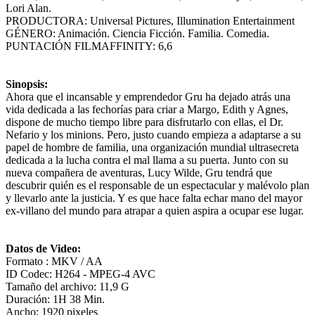
Lori Alan.
PRODUCTORA: Universal Pictures, Illumination Entertainment
GÉNERO: Animación. Ciencia Ficción. Familia. Comedia.
PUNTACIÓN FILMAFFINITY: 6,6
Sinopsis:
Ahora que el incansable y emprendedor Gru ha dejado atrás una
vida dedicada a las fechorías para criar a Margo, Edith y Agnes,
dispone de mucho tiempo libre para disfrutarlo con ellas, el Dr.
Nefario y los minions. Pero, justo cuando empieza a adaptarse a su
papel de hombre de familia, una organización mundial ultrasecreta
dedicada a la lucha contra el mal llama a su puerta. Junto con su
nueva compañera de aventuras, Lucy Wilde, Gru tendrá que
descubrir quién es el responsable de un espectacular y malévolo plan
y llevarlo ante la justicia. Y es que hace falta echar mano del mayor
ex-villano del mundo para atrapar a quien aspira a ocupar ese lugar.
Datos de Video:
Formato : MKV / AA
ID Codec: H264 - MPEG-4 AVC
Tamaño del archivo: 11,9 G
Duración: 1H 38 Min.
Ancho: 1920 pixeles