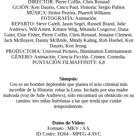
DIRECTOR: Pierre Coffin, Chris Renaud
GUIÓN: Ken Daurio, Cinco Paul. Historia: Sergio Pablos
MÚSICA: Heitor Pereira, Pharrell Williams
FOTOGRAFÍA: Animación
REPARTO: Steve Carell, Jason Segel, Russell Brand, Julie
Andrews, Will Arnett, Kristen Wiig, Miranda Cosgrove, Dana
Gaier, Elsie Fisher, Pierre Coffin, Chris Renaud, Jemaine Clement,
Jack McBrayer, Danny McBride, Mindy Kaling, Rob Huebel, Ken
Daurio, Ken Jeong.
PRODUCTORA: Universal Pictures, Illumination Entertainment
GÉNERO: Animación. Ciencia Ficción. Crimen. Comedia.
PUNTACIÓN FILMAFFINITY: 6,8
Sinopsis:
Gru es un hombre deplorable que planea el acto criminal más
increíble de la Historia: robar la Luna. Incitado por una madre
malvada (voz de Julie Andrews), sólo encontrará un obstáculo en su
camino: tres niñas huérfanas a las que tendá que cuidar
temporalmente.
Datos de Video:
Formato : MKV / AA
ID Codec: H264 - MPEG-4 AVC