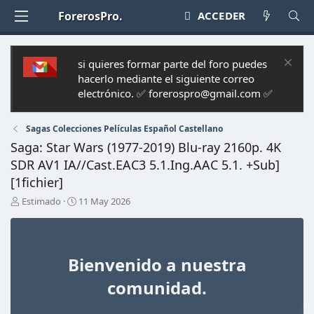
ForerosPro.
ACCEDER
si quieres formar parte del foro puedes
hacerlo mediante el siguiente correo
electrónico. ✅ forerospro@gmail.com ✅
Sagas Colecciones Películas Español Castellano
Saga: Star Wars (1977-2019) Blu-ray 2160p. 4K
SDR AV1 IA//Cast.EAC3 5.1.Ing.AAC 5.1. +Sub]
[1fichier]
A
F
Estimado
11 May 2026
u
e
t
c
o
h
r
a
Bienvenido a nuestra
d
e
comunidad.
i
n