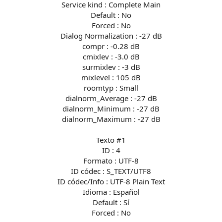
Service kind : Complete Main
Default : No
Forced : No
Dialog Normalization : -27 dB
compr : -0.28 dB
cmixlev : -3.0 dB
surmixlev : -3 dB
mixlevel : 105 dB
roomtyp : Small
dialnorm_Average : -27 dB
dialnorm_Minimum : -27 dB
dialnorm_Maximum : -27 dB
Texto #1
ID : 4
Formato : UTF-8
ID códec : S_TEXT/UTF8
ID códec/Info : UTF-8 Plain Text
Idioma : Español
Default : Sí
Forced : No