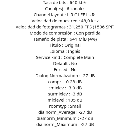
Tasa de bits : 640 kb/s
Canal(es) : 6 canales
Channel layout : L R C LFE Ls Rs
Velocidad de muestreo : 48,0 kHz
Velocidad de fotogramas : 31,250 FPS (1536 SPF)
Modo de compresión : Con pérdida
Tamaño de pista : 641 MiB (4%)
Título : Original
Idioma : Inglés
Service kind : Complete Main
Default : No
Forced : No
Dialog Normalization : -27 dB
compr : -0.28 dB
cmixlev : -3.0 dB
surmixlev : -3 dB
mixlevel : 105 dB
roomtyp : Small
dialnorm_Average : -27 dB
dialnorm_Minimum : -27 dB
dialnorm_Maximum : -27 dB