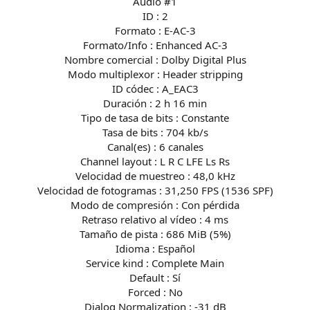
Audio #1
ID : 2
Formato : E-AC-3
Formato/Info : Enhanced AC-3
Nombre comercial : Dolby Digital Plus
Modo multiplexor : Header stripping
ID códec : A_EAC3
Duración : 2 h 16 min
Tipo de tasa de bits : Constante
Tasa de bits : 704 kb/s
Canal(es) : 6 canales
Channel layout : L R C LFE Ls Rs
Velocidad de muestreo : 48,0 kHz
Velocidad de fotogramas : 31,250 FPS (1536 SPF)
Modo de compresión : Con pérdida
Retraso relativo al vídeo : 4 ms
Tamaño de pista : 686 MiB (5%)
Idioma : Español
Service kind : Complete Main
Default : Sí
Forced : No
Dialog Normalization : -31 dB