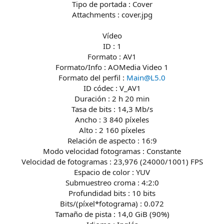
Tipo de portada : Cover
Attachments : cover.jpg
Vídeo
ID : 1
Formato : AV1
Formato/Info : AOMedia Video 1
Formato del perfil :
Main@L5.0
ID códec : V_AV1
Duración : 2 h 20 min
Tasa de bits : 14,3 Mb/s
Ancho : 3 840 píxeles
Alto : 2 160 píxeles
Relación de aspecto : 16:9
Modo velocidad fotogramas : Constante
Velocidad de fotogramas : 23,976 (24000/1001) FPS
Espacio de color : YUV
Submuestreo croma : 4:2:0
Profundidad bits : 10 bits
Bits/(píxel*fotograma) : 0.072
Tamaño de pista : 14,0 GiB (90%)