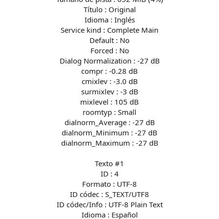
Título : Original
Idioma : Inglés
Service kind : Complete Main
Default : No
Forced : No
Dialog Normalization : -27 dB
compr : -0.28 dB
cmixlev : -3.0 dB
surmixlev : -3 dB
mixlevel : 105 dB
roomtyp : Small
dialnorm_Average : -27 dB
dialnorm_Minimum : -27 dB
dialnorm_Maximum : -27 dB
Texto #1
ID : 4
Formato : UTF-8
ID códec : S_TEXT/UTF8
ID códec/Info : UTF-8 Plain Text
Idioma : Español