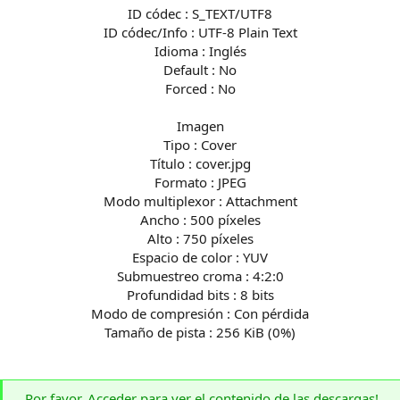
ID códec : S_TEXT/UTF8
ID códec/Info : UTF-8 Plain Text
Idioma : Inglés
Default : No
Forced : No
Imagen
Tipo : Cover
Título : cover.jpg
Formato : JPEG
Modo multiplexor : Attachment
Ancho : 500 píxeles
Alto : 750 píxeles
Espacio de color : YUV
Submuestreo croma : 4:2:0
Profundidad bits : 8 bits
Modo de compresión : Con pérdida
Tamaño de pista : 256 KiB (0%)
Por favor,
Acceder
para ver el contenido de las descargas!