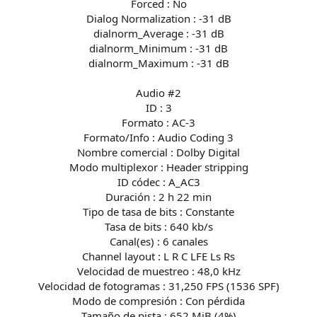
Forced : No
Dialog Normalization : -31 dB
dialnorm_Average : -31 dB
dialnorm_Minimum : -31 dB
dialnorm_Maximum : -31 dB
Audio #2
ID : 3
Formato : AC-3
Formato/Info : Audio Coding 3
Nombre comercial : Dolby Digital
Modo multiplexor : Header stripping
ID códec : A_AC3
Duración : 2 h 22 min
Tipo de tasa de bits : Constante
Tasa de bits : 640 kb/s
Canal(es) : 6 canales
Channel layout : L R C LFE Ls Rs
Velocidad de muestreo : 48,0 kHz
Velocidad de fotogramas : 31,250 FPS (1536 SPF)
Modo de compresión : Con pérdida
Tamaño de pista : 652 MiB (4%)