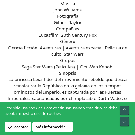
Música
John Williams
Fotografía
Gilbert Taylor
Compañías
Lucasfilm, 20th Century Fox
Género
Ciencia ficción. Aventuras | Aventura espacial. Película de
culto. Star Wars
Grupos
Saga Star Wars (Películas) | Obi Wan Kenobi
Sinopsis
La princesa Leia, líder del movimiento rebelde que desea
reinstaurar la República en la galaxia en los tiempos
ominosos del Imperio, es capturada por las Fuerzas
Imperiales, capitaneadas por el implacable Darth Vader, el
sirviente más fiel del Emperador. El intrépido y joven Luke
Este sitio usa cookies. Para continuar usando este sitio, se debe
Arrib
Skywalker, ayudado por Han Solo, capitán de la nave
aceptar nuestro uso de cookies.
espacial "El Halcón Milenario", y los androides, R2D2 y
Pie
C3PO, serán los encargados de luchar contra el enemigo e
aceptar
Más información.…
intentar rescatar a la princesa para volver a instaurar la