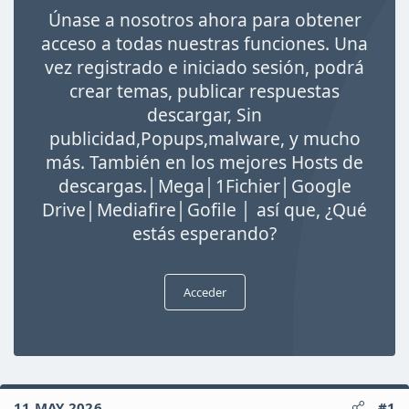
i
Únase a nosotros ahora para obtener
c
i
acceso a todas nuestras funciones. Una
o
vez registrado e iniciado sesión, podrá
crear temas, publicar respuestas
descargar, Sin
publicidad,Popups,malware, y mucho
más. También en los mejores Hosts de
descargas.│Mega│1Fichier│Google
Drive│Mediafire│Gofile │ así que, ¿Qué
estás esperando?
Acceder
11 MAY 2026
#1