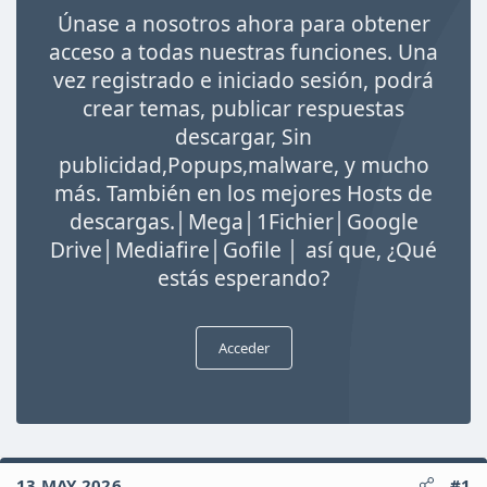
i
Únase a nosotros ahora para obtener
c
i
acceso a todas nuestras funciones. Una
o
vez registrado e iniciado sesión, podrá
crear temas, publicar respuestas
descargar, Sin
publicidad,Popups,malware, y mucho
más. También en los mejores Hosts de
descargas.│Mega│1Fichier│Google
Drive│Mediafire│Gofile │ así que, ¿Qué
estás esperando?
Acceder
13 MAY 2026
#1