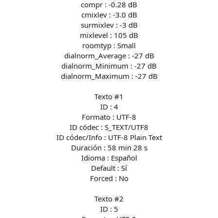
compr : -0.28 dB
cmixlev : -3.0 dB
surmixlev : -3 dB
mixlevel : 105 dB
roomtyp : Small
dialnorm_Average : -27 dB
dialnorm_Minimum : -27 dB
dialnorm_Maximum : -27 dB
Texto #1
ID : 4
Formato : UTF-8
ID códec : S_TEXT/UTF8
ID códec/Info : UTF-8 Plain Text
Duración : 58 min 28 s
Idioma : Español
Default : Sí
Forced : No
Texto #2
ID : 5