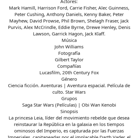
Actores:
Mark Hamill, Harrison Ford, Carrie Fisher, Alec Guinness,
Peter Cushing, Anthony Daniels, Kenny Baker, Peter
Mayhew, David Prowse, Phil Brown, Shelagh Fraser, Jack
Purvis, Alex McCrindle, Eddie Byrne, Drewe Henley, Denis
Lawson, Garrick Hagon, Jack Klaff.
Música
John Williams
Fotografía
Gilbert Taylor
Compañías
Lucasfilm, 20th Century Fox
Género
Ciencia ficción. Aventuras | Aventura espacial. Película de
culto. Star Wars
Grupos
Saga Star Wars (Películas) | Obi Wan Kenobi
Sinopsis
La princesa Leia, líder del movimiento rebelde que desea
reinstaurar la República en la galaxia en los tiempos
ominosos del Imperio, es capturada por las Fuerzas
Imperiales, capitaneadas por el implacable Darth Vader, el