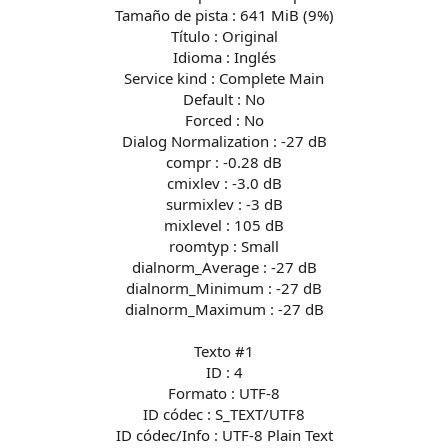
Tamaño de pista : 641 MiB (9%)
Título : Original
Idioma : Inglés
Service kind : Complete Main
Default : No
Forced : No
Dialog Normalization : -27 dB
compr : -0.28 dB
cmixlev : -3.0 dB
surmixlev : -3 dB
mixlevel : 105 dB
roomtyp : Small
dialnorm_Average : -27 dB
dialnorm_Minimum : -27 dB
dialnorm_Maximum : -27 dB
Texto #1
ID : 4
Formato : UTF-8
ID códec : S_TEXT/UTF8
ID códec/Info : UTF-8 Plain Text