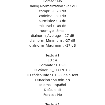
Forced : No
Dialog Normalization : -27 dB
compr : -0.28 dB
cmixlev : -3.0 dB
surmixlev : -3 dB
mixlevel : 105 dB
roomtyp : Small
dialnorm_Average : -27 dB
dialnorm_Minimum : -27 dB
dialnorm_Maximum : -27 dB
Texto #1
ID : 4
Formato : UTF-8
ID códec : S_TEXT/UTF8
ID códec/Info : UTF-8 Plain Text
Duración : 54 min 7 s
Idioma : Español
Default : Sí
Forced : No
Texto #2