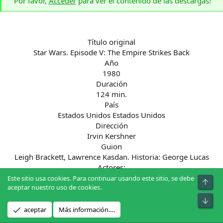
Por favor,
Acceder
para ver el contenido de las descargas!
Título original
Star Wars. Episode V: The Empire Strikes Back
Año
1980
Duración
124 min.
País
Estados Unidos Estados Unidos
Dirección
Irvin Kershner
Guion
Leigh Brackett, Lawrence Kasdan. Historia: George Lucas
Actores:
Mark Hamill, Harrison Ford, Carrie Fisher, Billy Dee Williams,
Este sitio usa cookies. Para continuar usando este sitio, se debe
Arrib
aceptar nuestro uso de cookies.
Anthony Daniels, David Prowse, Peter Mayhew, Kenny
Baker, Frank Oz, Alec Guinness, Jeremy Bulloch, John Hollis,
Pie
Jack Purvis, Des Webb, Clive Revill, Kenneth Colley, Julian
aceptar
Más información.…
Glover, Michael Sheard.