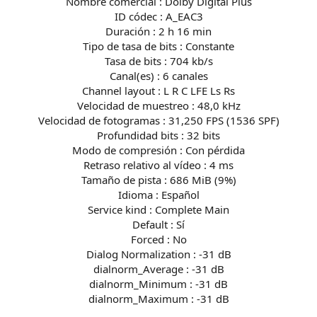
Nombre comercial : Dolby Digital Plus
ID códec : A_EAC3
Duración : 2 h 16 min
Tipo de tasa de bits : Constante
Tasa de bits : 704 kb/s
Canal(es) : 6 canales
Channel layout : L R C LFE Ls Rs
Velocidad de muestreo : 48,0 kHz
Velocidad de fotogramas : 31,250 FPS (1536 SPF)
Profundidad bits : 32 bits
Modo de compresión : Con pérdida
Retraso relativo al vídeo : 4 ms
Tamaño de pista : 686 MiB (9%)
Idioma : Español
Service kind : Complete Main
Default : Sí
Forced : No
Dialog Normalization : -31 dB
dialnorm_Average : -31 dB
dialnorm_Minimum : -31 dB
dialnorm_Maximum : -31 dB