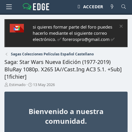
ACCEDER
si quieres formar parte del foro puedes
hacerlo mediante el siguiente correo
electrónico. ✅ forerospro@gmail.com ✅
Sagas Colecciones Películas Español Castellano
Saga: Star Wars Nueva Edición (1977-2019)
BluRay 1080p. X265 IA//Cast.Ing AC3 5.1. +Sub]
[1fichier]
A
F
Estimado
13 May 2026
u
e
t
c
o
h
r
a
Bienvenido a nuestra
d
e
comunidad.
i
n