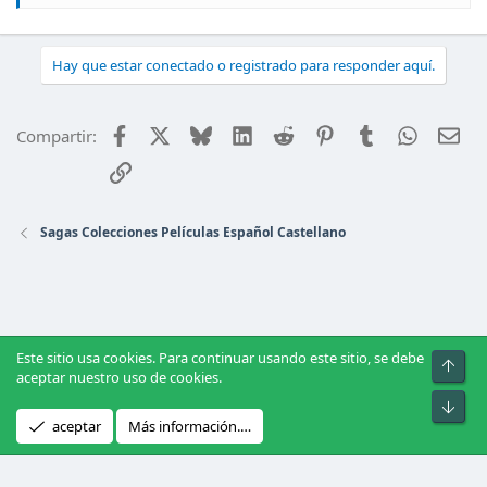
Hay que estar conectado o registrado para responder aquí.
Facebook
X
Bluesky
LinkedIn
Reddit
Pinterest
Tumblr
WhatsAp
Ema
Compartir:
Enlace
Sagas Colecciones Películas Español Castellano
Este sitio usa cookies. Para continuar usando este sitio, se debe
Arrib
aceptar nuestro uso de cookies.
Pie
®
Community platform by XenForo
© 2010-2026 XenForo Ltd.
|
Xenforo
aceptar
Más información.…
Theme
© by ©XenTR
|
Xenforo Add-ons
© by ©XenTR