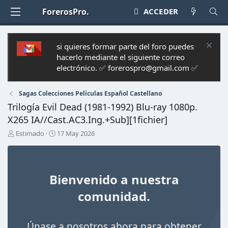
ForerosPro.
ACCEDER
si quieres formar parte del foro puedes
hacerlo mediante el siguiente correo
electrónico. ✅ forerospro@gmail.com ✅
Sagas Colecciones Películas Español Castellano
Trilogía Evil Dead (1981-1992) Blu-ray 1080p.
X265 IA//Cast.AC3.Ing.+Sub][1fichier]
A
F
Estimado
17 May 2026
u
e
t
c
o
h
r
a
Bienvenido a nuestra
d
e
comunidad.
i
n
i
Únase a nosotros ahora para obtener
c