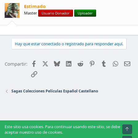
Estimado
Master
Usuario Donador
Uploader
Hay que estar conectado o registrado para responder aquí.
Facebook
X
Bluesky
LinkedIn
Reddit
Pinterest
Tumblr
WhatsAp
Ema
Compartir:
Enlace
Sagas Colecciones Películas Español Castellano
Este sitio usa cookies. Para continuar usando este sitio, se debe
Arrib
aceptar nuestro uso de cookies.