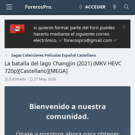
ForerosPro.
ACCEDER
si quieres formar parte del foro puedes
hacerlo mediante el siguiente correo
electrónico. ✅ forerospro@gmail.com ✅
Sagas Colecciones Películas Español Castellano
La batalla del lago Changjin (2021) (MKV HEVC
720p)[Castellano][MEGA]
A
F
Estimado
27 May 2026
u
e
t
c
o
h
r
a
Bienvenido a nuestra
d
e
comunidad.
i
n
i
Únase a nosotros ahora para obtener
c