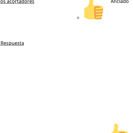
los acortadores
Anclado
n Respuesta