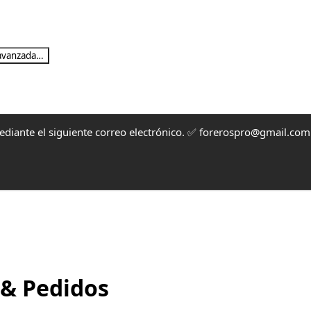
avanzada…
mediante el siguiente correo electrónico. ✅ forerospro@gmail.co
 & Pedidos